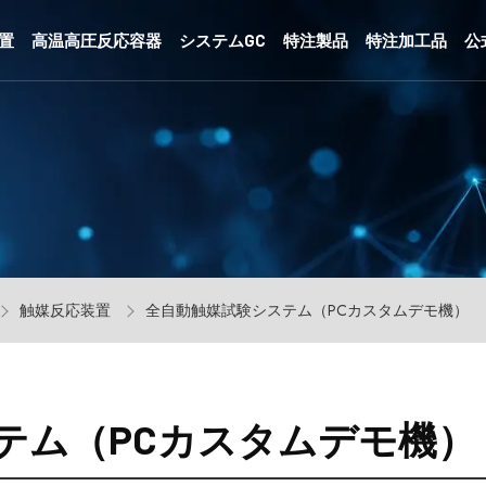
置
高温高圧反応容器
システムGC
特注製品
特注加工品
公
触媒反応装置
全自動触媒試験システム（PCカスタムデモ機）
テム（PCカスタムデモ機）