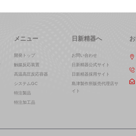
メニュー
日新精器へ
お
ロ
開発トップ
お問い合わせ
リ
分
触媒反応装置
日新精器公式サイト
高温高圧反応容器
日新精器採用サイト
システムGC
島津製作所販売代理店サ
イト
特注製品
特注加工品